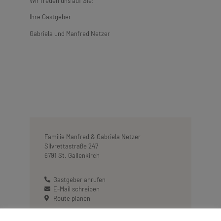
Wir freuen uns auf Sie!
Ihre Gastgeber
Gabriela und Manfred Netzer
Familie Manfred & Gabriela Netzer
Silvrettastraße 247
6791 St. Gallenkirch
Gastgeber anrufen
E-Mail schreiben
Route planen