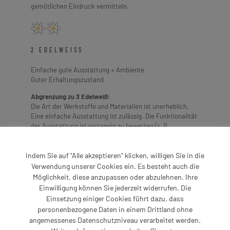
gemütlichen Eindruck vermitteln.
2 EDELWEISS
Einfache gute Ausstattung + Ambiente
Guter Erhaltungszustand
Abgrenzung zu 3 Edelweiß:
Die Art der Werkstoffe und Materialien ist unerheblich.
Eine einfache Ausstattung ist zulässig. Die Funktionalität
der Ausstattung ist vorrangig zu bewerten (z. B.
Plastikboden, Kofferablage, Kunststoffmöbel).
Indem Sie auf "Alle akzeptieren" klicken, willigen Sie in die
Verwendung unserer Cookies ein. Es besteht auch die
Möglichkeit, diese anzupassen oder abzulehnen. Ihre
Einwilligung können Sie jederzeit widerrufen. Die
GASTGEBER
Einsetzung einiger Cookies führt dazu, dass
Suchen & Buchen
personenbezogene Daten in einem Drittland ohne
angemessenes Datenschutzniveau verarbeitet werden.