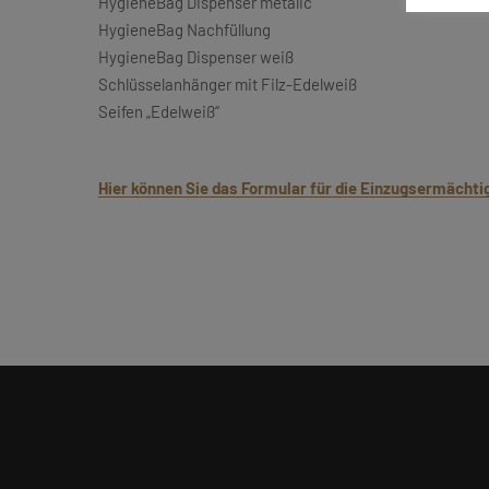
HygieneBag Dispenser metalic
HygieneBag Nachfüllung
HygieneBag Dispenser weiß
Schlüsselanhänger mit Filz-Edelweiß
Seifen „Edelweiß“
Hier können Sie das Formular für die Einzugsermächti