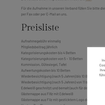
Für die Aufnahme in unseren Verband füllen Sie bitte die
per Fax oder per E-Mail an uns.
Preisliste
Aufnahmegebühr einmalig
Mitgliedsbeitrag jährlich
Kategorisierungskosten bis 4 Betten
Kategorisierungskosten von 5 – 10 Betten
In
Kommission, Gütesiegel, Tafel
Coo
Ihr
Aufwertungskosten bis 10 Betten
füh
Wiederbesichtigung (nach 5 Jahren) bis 10 Betten
Wiederbesichtigung (nach 5 Jahren) von 11 bis 20 Bette
Edelweiß geschnitzt und bemalt (auch für den Außenber
Gästemappe aus Fillz mit Edelweiß
Gästemappe aus Filz mit gesticktem Logo des Hauses