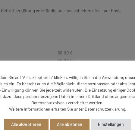
 Beitrittserklärung vollständig aus und schicken diese per Post,
36,00 €
80,00 €
95,00 €
dem Sie auf "Alle akzeptieren" klicken, willigen Sie in die Verwendung unse
150,00 €
kies ein. Es besteht auch die Möglichkeit, diese anzupassen oder abzuleh
e Einwilligung können Sie jederzeit widerrufen. Die Einsetzung einiger Coo
50,00 €
rt dazu, dass personenbezogene Daten in einem Drittland ohne angemess
50,00 €
Datenschutzniveau verarbeitet werden.
n
100,00 €
Weitere Informationen erhalten Sie unter
Datenschutzerklärung
.
eich)
26,00 €
65,00 €
Alle akzeptieren
Alle ablehnen
Einstellungen
70,00 €