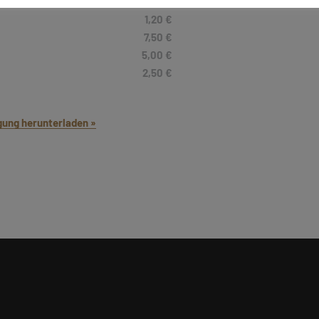
10,50 €
1,20 €
7,50 €
5,00 €
2,50 €
gung herunterladen »