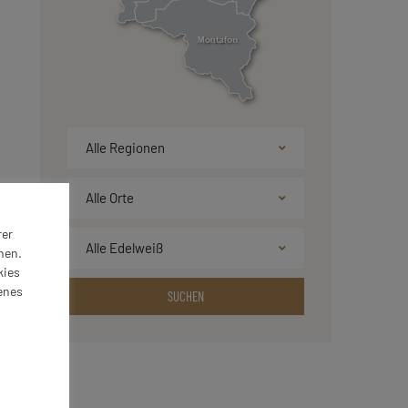
rer
nen.
kies
enes
SUCHEN