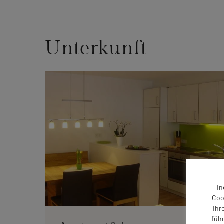
Unterkunft
In
Coo
Ihr
füh