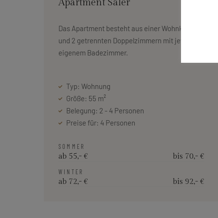
Apartment Saler
Das Apartment besteht aus einer Wohnküche
und 2 getrennten Doppelzimmern mit jeweils
eigenem Badezimmer.
Typ: Wohnung
Größe: 55 m²
Belegung: 2 - 4 Personen
Preise für: 4 Personen
SOMMER
ab 55,- €
bis 70,- €
WINTER
ab 72,- €
bis 92,- €