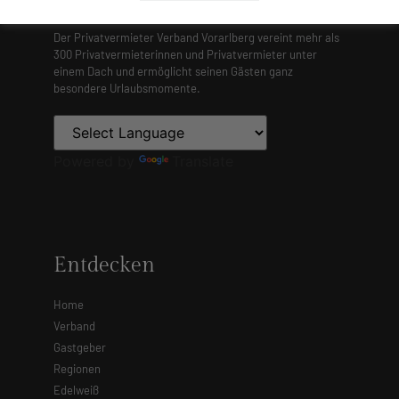
Der Privatvermieter Verband Vorarlberg vereint mehr als
300 Privatvermieterinnen und Privatvermieter unter
einem Dach und ermöglicht seinen Gästen ganz
besondere Urlaubsmomente.
Powered by
Translate
Entdecken
Home
Verband
Gastgeber
Regionen
Edelweiß