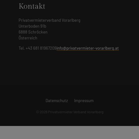
Kontakt
Privatvermieterverband Vorarlberg
Unterboden 91b
6888 Schröcken
Österreich
Tel. +43 681 81967209
info@privatvermieter-vorarlberg.at
Datenschutz
Impressum
© 2026 Privatvermieter Verband Vorarlberg