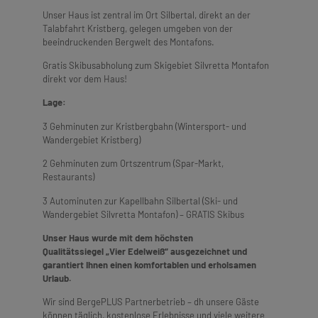
Unser Haus ist zentral im Ort Silbertal, direkt an der
Talabfahrt Kristberg, gelegen umgeben von der
beeindruckenden Bergwelt des Montafons.
Gratis Skibusabholung zum Skigebiet Silvretta Montafon
direkt vor dem Haus!
Lage:
3 Gehminuten zur Kristbergbahn (Wintersport- und
Wandergebiet Kristberg)
2 Gehminuten zum Ortszentrum (Spar-Markt,
Restaurants)
3 Autominuten zur Kapellbahn Silbertal (Ski- und
Wandergebiet Silvretta Montafon) – GRATIS Skibus
Unser Haus wurde mit dem höchsten
Qualitätssiegel
„Vier Edelweiß“ ausgezeichnet und
garantiert Ihnen einen komfortablen und erholsamen
Urlaub.
Wir sind BergePLUS Partnerbetrieb – dh unsere Gäste
können täglich, kostenlose Erlebnisse und viele weitere