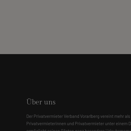
Über uns
Der Privatvermieter Verband Vorarlberg vereint mehr als
Privatvermieterinnen und Privatvermieter unter einem 
ermöglicht seinen Gästen ganz besondere Urlaubsmome