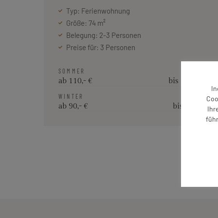
Typ: Ferienwohnung
Größe: 74 m²
Belegung: 2-3 Personen
Preise für: 3 Personen
SOMMER
ab 110,- €
bis 110,- €
In
WINTER
Coo
ab 90,- €
bis 90,- €
Ihr
füh