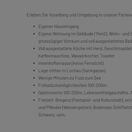
Erleben Sie Vorarlberg und Umgebung in unserer Feri
Eigener Hauseingang
Eigene Wohnung im Gebäude (74m2), Wohn- und Sc
grosszügiger Vorraum und voll ausgestattetes B
Voll ausgestattete Küche mit Herd, Geschirrspüler
Kaffeemaschine, Wasserkocher, Toaster
Innenhofterrasse (keine Fernsicht)
Lage mitten in Lochau (Sackgasse)
Wenige Minuten zu Fuss zum See
Frühstücksmöglichkeiten 100-200m
Gastronomie 100-200m, Lebensmittelgeschäfte, A
Freizeit: Bregenz (Festspiel- und Kulturstadt),
und Pfänder (Wandergebiet), Bodensee Schiffahr
Schweiz, uvm.