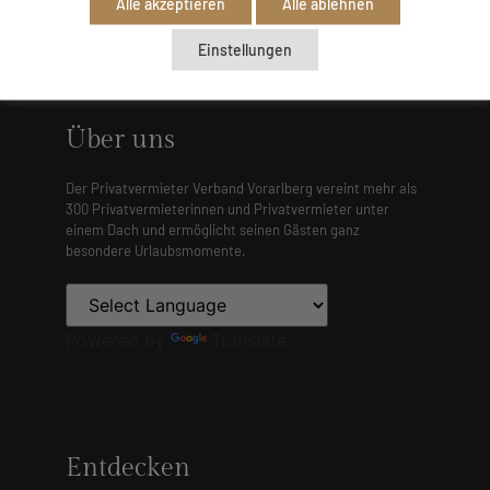
Alle akzeptieren
Alle ablehnen
Einstellungen
Über uns
Der Privatvermieter Verband Vorarlberg vereint mehr als
300 Privatvermieterinnen und Privatvermieter unter
einem Dach und ermöglicht seinen Gästen ganz
besondere Urlaubsmomente.
Powered by
Translate
Entdecken