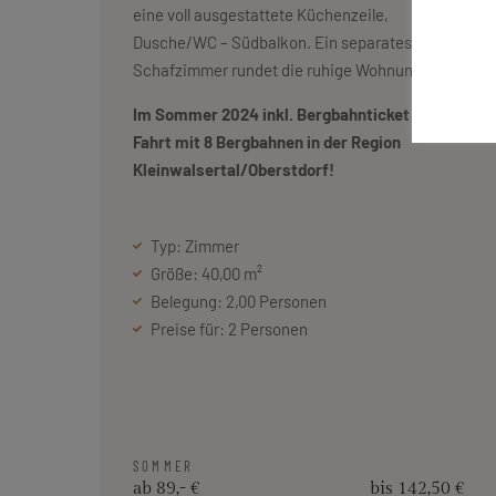
eine voll ausgestattete Küchenzeile,
Dusche/WC – Südbalkon. Ein separates
Schafzimmer rundet die ruhige Wohnung ab.
Im Sommer 2024 inkl. Bergbahnticket – freie
Fahrt mit 8 Bergbahnen in der Region
Kleinwalsertal/Oberstdorf!
Typ: Zimmer
Größe: 40,00 m²
Belegung: 2,00 Personen
Preise für: 2 Personen
SOMMER
ab 89,- €
bis 142,50 €