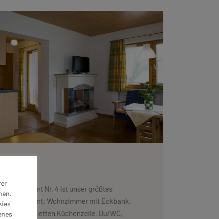
App. 4
rer
Appartement Nr. 4 ist unser größtes
nen.
Appartement: Wohnzimmer mit Eckbank,
kies
einer kompletten Küchenzeile, Du/WC,
enes