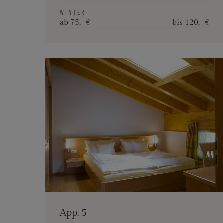
WINTER
ab 75,- €
bis 120,- €
App. 5