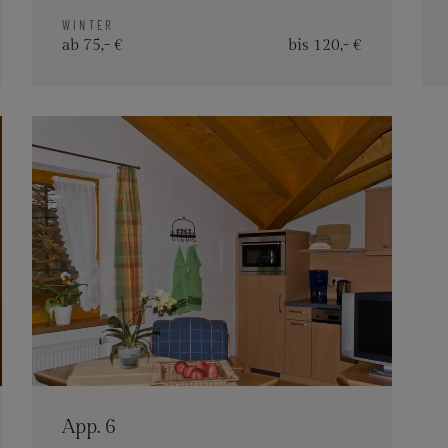
WINTER
ab 75,- €
bis 120,- €
App. 6