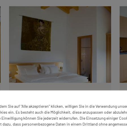
App. 2
dem Sie auf "Alle akzeptieren" klicken, willigen Sie in die Verwendung unse
Appartement Nr. 2 ist unser Appartement auf
kies ein. Es besteht auch die Möglichkeit, diese anzupassen oder abzuleh
zwei Etagen. Sie betreten die Wohnung und
e Einwilligung können Sie jederzeit widerrufen. Die Einsetzung einiger Coo
sehen sofort eine gemütliche Sitzecke.
rt dazu, dass personenbezogene Daten in einem Drittland ohne angemess