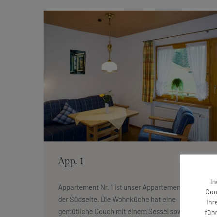
App. 1
In
Appartement Nr. 1 ist unser Appartement auf
Coo
der Südseite. Die Wohnküche hat eine
Ihr
gemütliche Couch mit einem Sessel sowie
füh