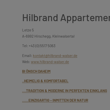
Hilbrand Apparteme
Letze 5
A-6992 Hirschegg, Kleinwalsertal
Tel: +43 (0) 5517 5063
Email:
kontakt@hilbrand-walser.de
Web:
www.hilbrand-walser.de
BI ÖNSCH DAHEIM
..HEIMELIG & KOMFORTABEL
….TRADITION & MODERNE IN PERFEKTEN EINKLANG
……EINZIGARTIG – INMITTEN DER NATUR