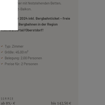
Schlafzimmer mit feststehenden Betten,
großer West-Balkon.
Im Sommer 2024 inkl. Bergbahnticket – freie
Fahrt mit 8 Bergbahnen in der Region
Kleinwalsertal/Oberstdorf!
Typ: Zimmer
Größe: 45,00 m²
Belegung: 2,00 Personen
Preise für: 2 Personen
SOMMER
ab 89,- €
bis 142,50 €