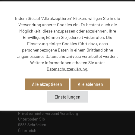
Indem Sie auf "Alle akzeptieren" klicken, willigen Sie in die
Entdecken
Verwendung unserer Cookies ein. Es besteht auch die
Möglichkeit, diese anzupassen oder abzulehnen. Ihre
Einwilligung können Sie jederzeit widerrufen. Die
Home
Einsetzung einiger Cookies führt dazu, dass
Verband
personenbezogene Daten in einem Drittland ohne
Gastgeber
angemessenes Datenschutzniveau verarbeitet werden.
Regionen
Weitere Informationen erhalten Sie unter
Edelweiß
Datenschutzerklärung
.
Service
Alle akzeptieren
Alle ablehnen
Einstellungen
Kontakt
Privatvermieterverband Vorarlberg
Unterboden 91b
6888 Schröcken
Österreich