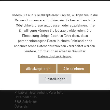
Indem Sie auf "Alle akzeptieren" klicken, willigen Sie in die
Entdecken
Verwendung unserer Cookies ein. Es besteht auch die
Möglichkeit, diese anzupassen oder abzulehnen. Ihre
Einwilligung können Sie jederzeit widerrufen. Die
Home
Einsetzung einiger Cookies führt dazu, dass
Verband
personenbezogene Daten in einem Drittland ohne
Gastgeber
angemessenes Datenschutzniveau verarbeitet werden.
Regionen
Weitere Informationen erhalten Sie unter
Edelweiß
Datenschutzerklärung
.
Service
Alle akzeptieren
Alle ablehnen
Einstellungen
Kontakt
Privatvermieterverband Vorarlberg
Unterboden 91b
6888 Schröcken
Österreich