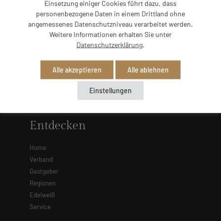
Einsetzung einiger Cookies führt dazu, dass
300 Privatvermieterinnen und Privatvermieter unter
personenbezogene Daten in einem Drittland ohne
einem Dach und ermöglicht seinen Gästen ganz
angemessenes Datenschutzniveau verarbeitet werden.
besondere Urlaubsmomente.
Weitere Informationen erhalten Sie unter
Datenschutzerklärung
.
Powered by
Translate
Alle akzeptieren
Alle ablehnen
Einstellungen
Entdecken
Home
Verband
Gastgeber
Regionen
Edelweiß
Service