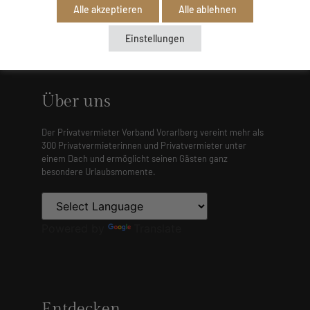
Alle akzeptieren
Alle ablehnen
Einstellungen
Über uns
Der Privatvermieter Verband Vorarlberg vereint mehr als
300 Privatvermieterinnen und Privatvermieter unter
einem Dach und ermöglicht seinen Gästen ganz
besondere Urlaubsmomente.
Powered by
Translate
Entdecken