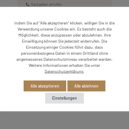
Gastgeber anrufen
E-Mail schreiben
Route planen
Indem Sie auf "Alle akzeptieren" klicken, willigen Sie in die
Verwendung unserer Cookies ein. Es besteht auch die
ONLINE BUCHEN
ANFRAGE SENDEN
Möglichkeit, diese anzupassen oder abzulehnen. Ihre
Einwilligung können Sie jederzeit widerrufen. Die
Einsetzung einiger Cookies führt dazu, dass
personenbezogene Daten in einem Drittland ohne
angemessenes Datenschutzniveau verarbeitet werden.
Weitere Informationen erhalten Sie unter
Datenschutzerklärung
.
Unterkunft
Alle akzeptieren
Alle ablehnen
Zu dieser Unterkunft sind uns aktuell keine weiteren
Einstellungen
Details bekannt.