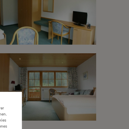
rer
nen.
kies
enes