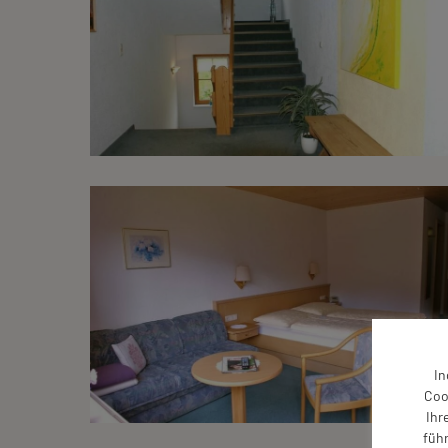
In
Coo
Ihr
füh