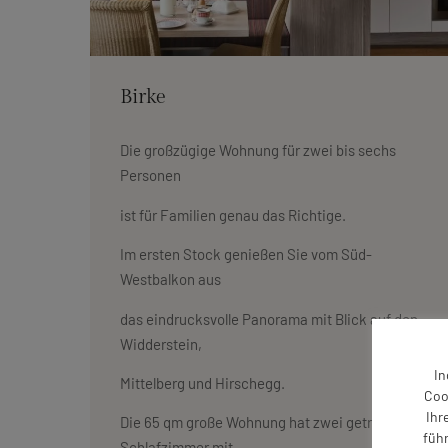
Birke
Die großzügige Wohnung für zwei bis sechs
Personen
ist für Familien genau das Richtige.
Im ersten Stock genießen Sie vom Süd-
Westbalkon aus
das eindrucksvolle Panorama mit Blick auf den
Widderstein,
In
Mittelberg und Hirschegg.
Coo
Ihr
Die 65 qm große Wohnung hat zwei getrennte
füh
Schlafzimmer mit