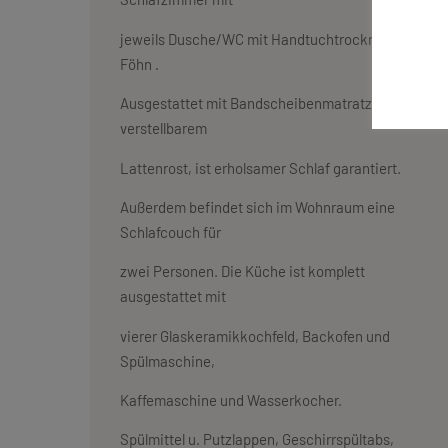
jeweils Dusche/WC mit Handtuchtrockner und
Föhn .
Ausgestattet mit Bandscheibenmatratzen und
verstellbarem
Lattenrost, ist erholsamer Schlaf garantiert.
Außerdem befindet sich im Wohnraum eine
Schlafcouch für
zwei Personen. Die Küche ist komplett
ausgestattet mit
vierer Glaskeramikkochfeld, Backofen und
Spülmaschine,
Kaffemaschine und Wasserkocher.
Spülmittel u. Putzlappen, Geschirrspültabs,