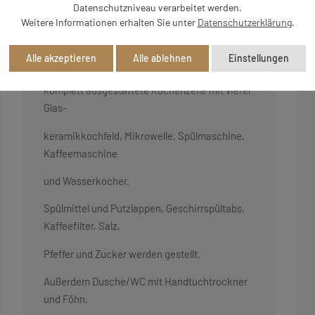
Datenschutzniveau verarbeitet werden.
Personen.
Weitere Informationen erhalten Sie unter
Datenschutzerklärung
.
Die Wohnung hat eine gemütliche Essecke und
Alle akzeptieren
Alle ablehnen
Einstellungen
eine
komplett ausgestattete Küchenzeile mit vierer
Glas-
keramikkochfeld, Mikrowelle, Spülmaschine,
Kaffeemaschine
und Wasserkocher.
Spülmittel und Putzlappen, Geschirrspültabs,
Kaffeefilter, Salz,
Pfeffer und Zucker werden gestellt.
Außerdem Dusche/WC mit Handtuchtrockner
und Föhn.