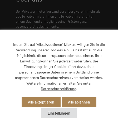
Der Privatvermieter Verband Vorarlberg vereint mehr als
300 Privatvermieterinnen und Privatvermieter unter
einem Dach und ermöglicht seinen Gästen ganz
besondere Urlaubsmomente.
Indem Sie auf "Alle akzeptieren" klicken, willigen Sie in die
Powered by
Translate
Verwendung unserer Cookies ein. Es besteht auch die
Möglichkeit, diese anzupassen oder abzulehnen. Ihre
Einwilligung können Sie jederzeit widerrufen. Die
Einsetzung einiger Cookies führt dazu, dass
personenbezogene Daten in einem Drittland ohne
angemessenes Datenschutzniveau verarbeitet werden.
Entdecken
Weitere Informationen erhalten Sie unter
Datenschutzerklärung
.
Home
Verband
Alle akzeptieren
Alle ablehnen
Gastgeber
Regionen
Einstellungen
Edelweiß