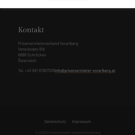
Service
Kontakt
Privatvermieterverband Vorarlberg
Unterboden 91b
6888 Schröcken
Österreich
Tel. +43 681 81967209
info@privatvermieter-vorarlberg.at
Datenschutz
Impressum
© 2026 Privatvermieter Verband Vorarlberg